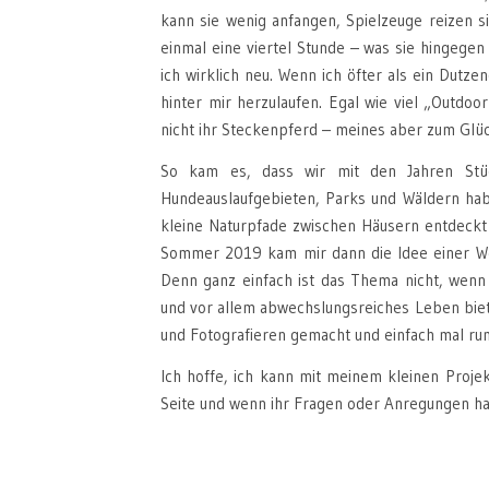
kann sie wenig anfangen, Spielzeuge reizen si
einmal eine viertel Stunde – was sie hingege
ich wirklich neu. Wenn ich öfter als ein Dutz
hinter mir herzulaufen. Egal wie viel „Outdoor
nicht ihr Steckenpferd – meines aber zum Glüc
So kam es, dass wir mit den Jahren Stüc
Hundeauslaufgebieten, Parks und Wäldern hab
kleine Naturpfade zwischen Häusern entdeckt
Sommer 2019 kam mir dann die Idee einer Web
Denn ganz einfach ist das Thema nicht, wenn
und vor allem abwechslungsreiches Leben bie
und Fotografieren gemacht und einfach mal r
Ich hoffe, ich kann mit meinem kleinen Proje
Seite und wenn ihr Fragen oder Anregungen ha