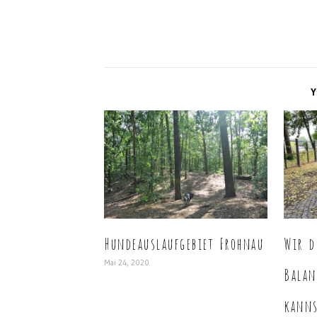
Y
Hundeauslaufgebiet Frohnau
Wir d
Mai 24, 2020
Balan
kanns