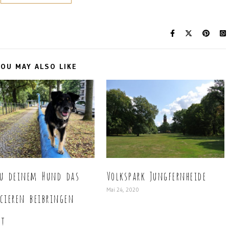
OU MAY ALSO LIKE
u deinem Hund das
Volkspark Jungfernheide
Mai 24, 2020
cieren beibringen
t