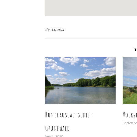
By
Louisa
Y
Hundeauslaufgebiet
Volks
Septembe
Grunewald
Juni 5, 2020