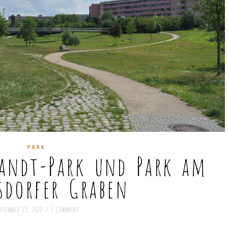
PARK
randt-Park und Park am
sdorfer Graben
ptember 19, 2020
/
1 Comment