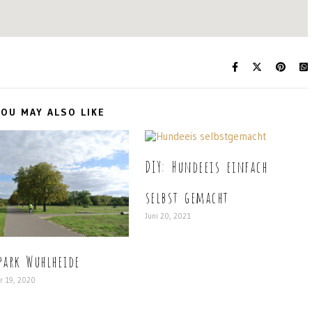
OU MAY ALSO LIKE
DIY: Hundeeis einfach
selbst gemacht
Juni 20, 2021
park Wuhlheide
r 19, 2020