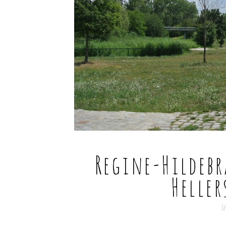
Regine-Hildeb
Heller
Se