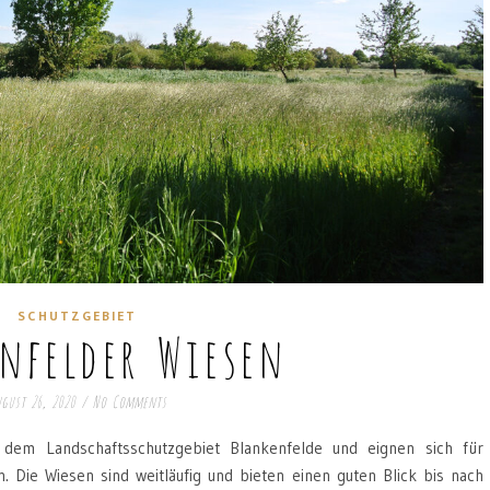
SCHUTZGEBIET
nfelder Wiesen
gust 26, 2020
/
No Comments
 dem Landschaftsschutzgebiet Blankenfelde und eignen sich für
. Die Wiesen sind weitläufig und bieten einen guten Blick bis nach