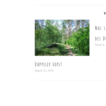
Y
Was s
des D
Januar 8,
Düppeler Forst
August 12, 2020