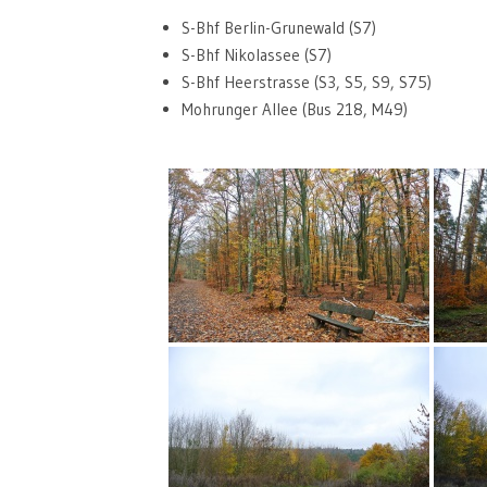
S-Bhf Berlin-Grunewald (S7)
S-Bhf Nikolassee (S7)
S-Bhf Heerstrasse (S3, S5, S9, S75)
Mohrunger Allee (Bus 218, M49)