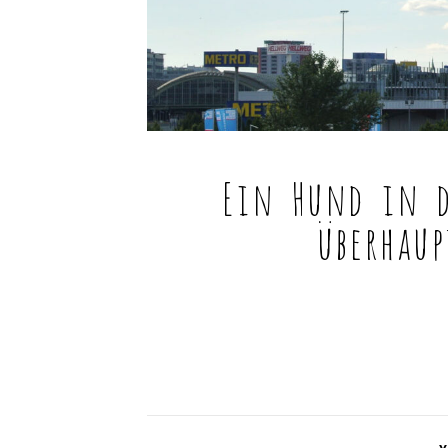
Ein Hund in d
überhaup