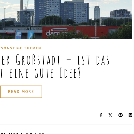
SONSTIGE THEMEN
er Großstadt – ist das
t eine gute Idee?
READ MORE