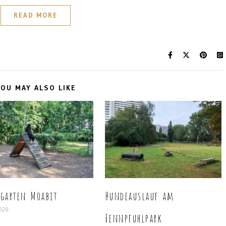
READ MORE
OU MAY ALSO LIKE
garten Moabit
Hundeauslauf am
2020
Fennpfuhlpark