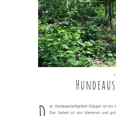
H
Hundeaus
J
D
as Hundeauslaufgebiet Düppel ist ein
Das Gebiet ist von kleineren und g