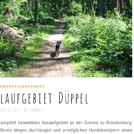
UNDEAUSLAUFGEBIET
laufgebiet Düppel
uni 12, 2020
/
No Comments
 komplett bewaldetes Auslaufgebiet an der Grenze zu Brandenburg.
rößeren Wegen durchzogen und ermöglichen Hundebesitzern einen