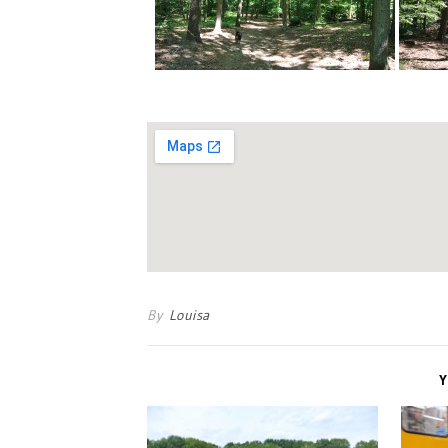
By
Louisa
Y