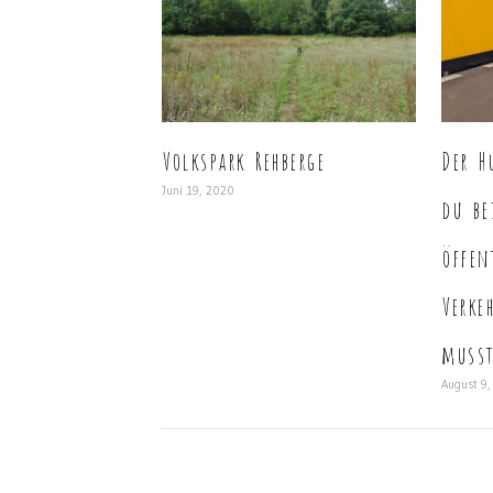
Volkspark Rehberge
Der H
Juni 19, 2020
du be
öffen
Verke
muss
August 9