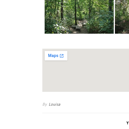
By
Louisa
Y