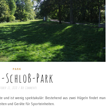
PARK
z-Schloß-Park
tober 11, 2020
/
No Comments
itte und ist wenig spektakulär: Bestehend aus zwei Hügeln findet man
eiten und Geräte für Sporteinheiten.