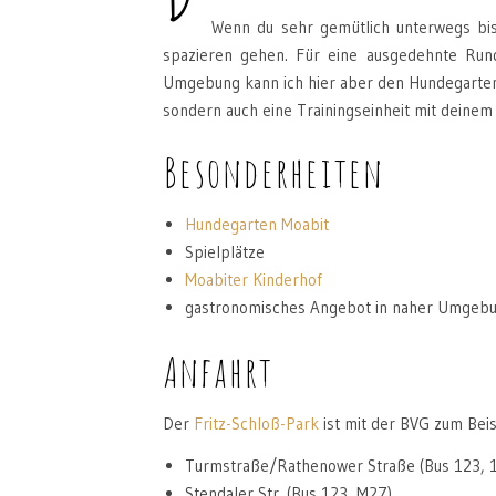
Wenn du sehr gemütlich unterwegs bist
spazieren gehen. Für eine ausgedehnte Rund
Umgebung kann ich hier aber den Hundegarten 
sondern auch eine Trainingseinheit mit deinem
Besonderheiten
Hundegarten Moabit
Spielplätze
Moabiter Kinderhof
gastronomisches Angebot in naher Umgeb
Anfahrt
Der
F
r
itz-Schloß-Park
ist mit der BVG zum Beis
Turmstraße/Rathenower Straße (Bus 123, 
Stendaler Str. (Bus 123, M27)