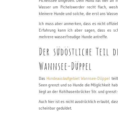
Pichelssee umgeben. Dein Hund hat hier an me
Wasser um Pichelswerder recht flach, wes
kleinere Hunde und solche, die erst ans Wass
Ich muss aber anmerken, dass es nicht offizie
Erfahrung kann ich aber sagen, dass es sch
mehrere wasserfreudige Hunde antreffe.
Der südöstliche Teil d
Wannsee-Düppel
Das
Hundeauslaufgebiet Wannsee-Düppel
teil
Seen grenzt und so Hunde die Möglichkeit h
liegt an der Kohlhasenbrücker Str. und grenzt
Auch hier ist es nicht ausdrücklich erlaubt, d
scheinbar geduldet.