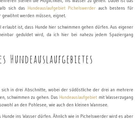
hreren Stellen die Möglichkeit, ins Wasser zu gehen. Dabei ist das
halb sich das
Hundeauslaufgebiet Pichelswerder
auch bestens für
er gewöhnt werden müssen, eignet.
ll erlaubt ist, dass Hunde hier schwimmen gehen dürfen. Aus eigener
einbar geduldet wird, da ich hier bei nahezu jedem Spaziergang
es Hundeauslaufgebietes
t sich in drei Abschnitte, wobei der südöstliche der drei an mehrere
aben, schwimmen zu gehen. Das
Hundeauslaufgebiet
mit Wasserzugang
 sowohl an den Pohlesee, wie auch den kleinen Wannsee.
ass Hunde ins Wasser dürfen. Ähnlich wie in Pichelswerder wird es aber