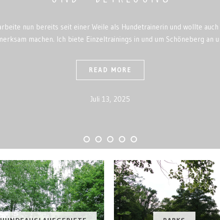
 arbeite nun bereits seit einer Weile als Hundetrainerin und wollte auch
merksam machen. Ich biete Einzeltrainings in und um Schöneberg an 
READ MORE
Juli 13, 2025