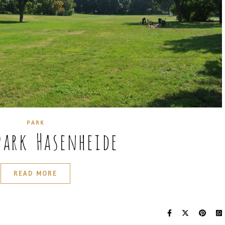
PARK
park Hasenheide
READ MORE