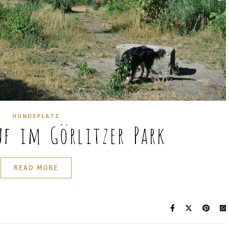
HUNDEPLATZ
uf im Görlitzer Park
READ MORE